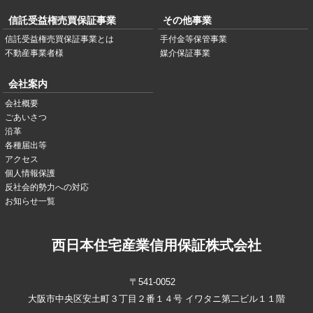
信託受益権売買保証事業
その他事業
信託受益権売買保証事業とは
手付金等保管事業
不動産事業者様
媒介保証事業
会社案内
会社概要
ごあいさつ
沿革
各種届出等
アクセス
個人情報保護
反社会的勢力への対応
お知らせ一覧
西日本住宅産業信用保証株式会社
〒541-0052
大阪市中央区安土町３丁目２番１４号 イワタニ第二ビル１１階