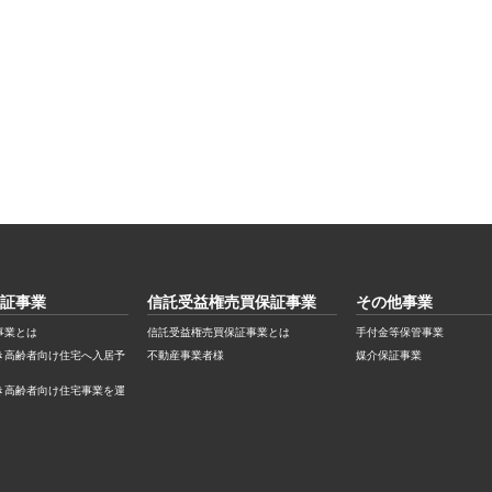
証事業
信託受益権売買保証事業
その他事業
事業とは
信託受益権売買保証事業とは
手付金等保管事業
き高齢者向け住宅へ入居予
不動産事業者様
媒介保証事業
き高齢者向け住宅事業を運