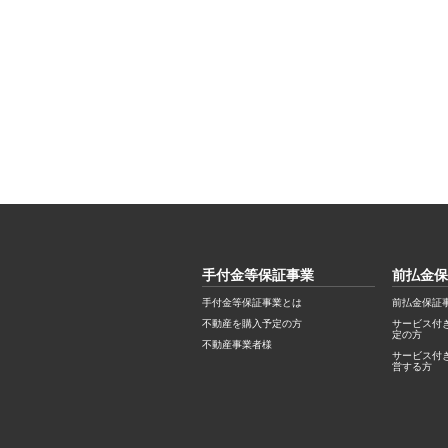
手付金等保証事業
前払金保
手付金等保証事業とは
前払金保証
不動産を購入予定の方
サービス付
定の方
不動産事業者様
サービス付
営する方