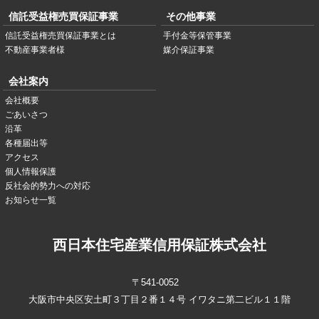
信託受益権売買保証事業
その他事業
信託受益権売買保証事業とは
手付金等保管事業
不動産事業者様
媒介保証事業
会社案内
会社概要
ごあいさつ
沿革
各種届出等
アクセス
個人情報保護
反社会的勢力への対応
お知らせ一覧
西日本住宅産業信用保証株式会社
〒541-0052
大阪市中央区安土町３丁目２番１４号 イワタニ第二ビル１１階