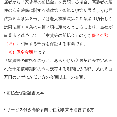
居者から「家賃等の前払金」を受領する場合、高齢者の居
住の安定確保に関する法律第７条第１項第８号若しくは同
法第５４条第６号、又は老人福祉法第２９条第９項若しく
は同法第１４条の４第２項に定めるところにより、当社が
事業者と連帯して、「家賃等の前払金」のうち
保全金額
（※）
に相当する部分を保証する事業です。
（※）保全金額
とは？
「家賃等の前払金のうち、あらかじめ入居契約等で定めら
れた予定償却期間のうち残存する期間に係る額、又は５百
万円のいずれか低い方の金額以上」の金額。
前払金保証証書見本
サービス付き高齢者向け住宅事業を運営する方